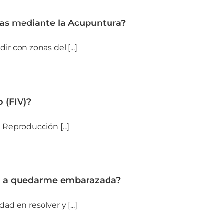
das mediante la Acupuntura?
ir con zonas del [...]
o (FIV)?
 Reproducción [...]
a a quedarme embarazada?
d en resolver y [...]