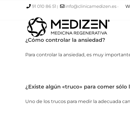
Saltar
91 010 86 51
info@clinicamedizen.es
W
|
-
al
contenido
¿Cómo controlar la ansiedad?
Para controlar la ansiedad, es muy importante t
¿Existe algún «truco» para comer sólo 
Uno de los trucos para medir la adecuada canti