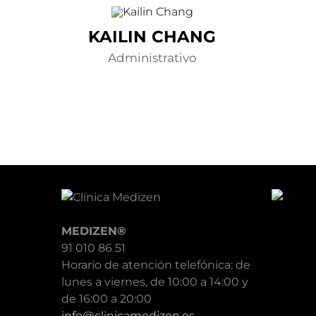
KAILIN CHANG
Administrativo
MEDIZEN®
91 010 86 51
Horario de atención telefónica: de
lunes a viernes, de 10:00 a 14:00 y
de 16:00 a 20:00
info@clinicamedizen.es