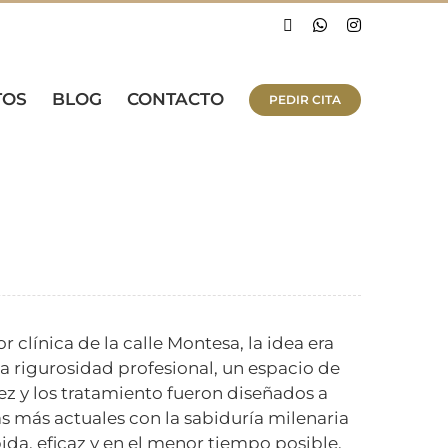
Facebook
WhatsApp
Instagram
TOS
BLOG
CONTACTO
PEDIR CITA
or clínica de la calle Montesa, la idea era
 la rigurosidad profesional, un espacio de
z y los tratamiento fueron diseñados a
más actuales con la sabiduría milenaria
da, eficaz y en el menor tiempo posible.