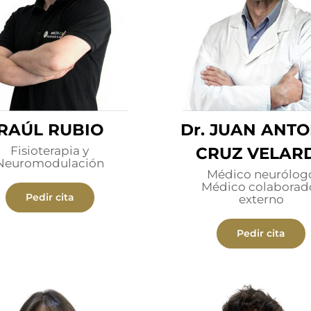
RAÚL RUBIO
Dr. JUAN ANT
Fisioterapia y
CRUZ VELAR
Neuromodulación
Médico neurólog
Médico colaborad
Pedir cita
externo
Pedir cita