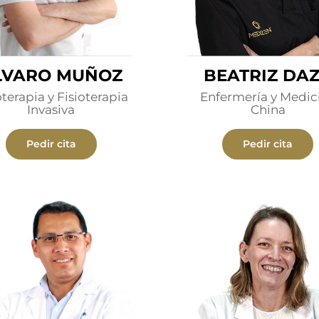
LVARO MUÑOZ
BEATRIZ DA
oterapia y Fisioterapia
Enfermería y Medic
Invasiva
China
Pedir cita
Pedir cita