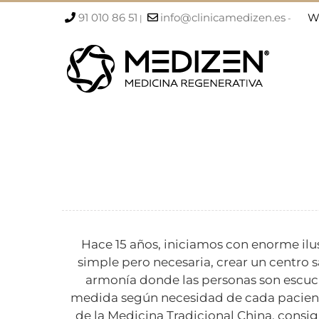
Saltar
91 010 86 51
info@clinicamedizen.es
W
|
-
al
contenido
Hace 15 años, iniciamos con enorme ilu
simple pero necesaria, crear un centro sa
armonía donde las personas son escuch
medida según necesidad de cada pacient
de la Medicina Tradicional China, consi