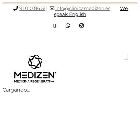
Saltar
91 010 86 51
info@clinicamedizen.es
We
|
-
al
speak English
contenido
Facebook
WhatsApp
Instagram
Cargando...