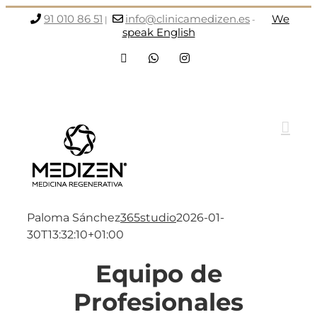
Saltar
91 010 86 51
info@clinicamedizen.es
We
|
-
al
speak English
contenido
Facebook
WhatsApp
Instagram
Paloma Sánchez
365studio
2026-01-
30T13:32:10+01:00
Equipo de
Profesionales