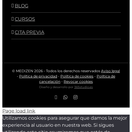
BLOG
CURSOS
CITA PREVIA
© MEDIZEN
2026 - Todos los derechos reservados
Aviso legal
-
Política de privacidad
-
Política de cookies
-
Política de
cancelación
-
Revocar cookies
Diseño y desarrollo por
365studio.es
Facebook
WhatsApp
Instagram
Page load link
Utilizamos cookies para asegurar que damos la mejor
experiencia al usuario en nuestra web. Si sigues