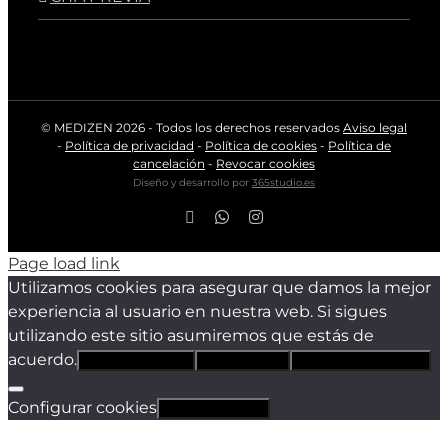
© MEDIZEN
2026 - Todos los derechos reservados
Aviso legal
-
Política de privacidad
-
Política de cookies
-
Política de
cancelación
-
Revocar cookies
Diseño y desarrollo por
365studio.es
Facebook
WhatsApp
Instagram
Page load link
Utilizamos cookies para asegurar que damos la mejor
experiencia al usuario en nuestra web. Si sigues
utilizando este sitio asumiremos que estás de
acuerdo.
Estoy de acuerdo
Sólo técnicas
Política de privacidad
Configurar cookies
Revocar cookies