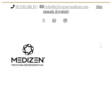
Saltar
91 010 86 51
info@clinicamedizen.es
We
|
-
al
speak English
contenido
Facebook
WhatsApp
Instagram