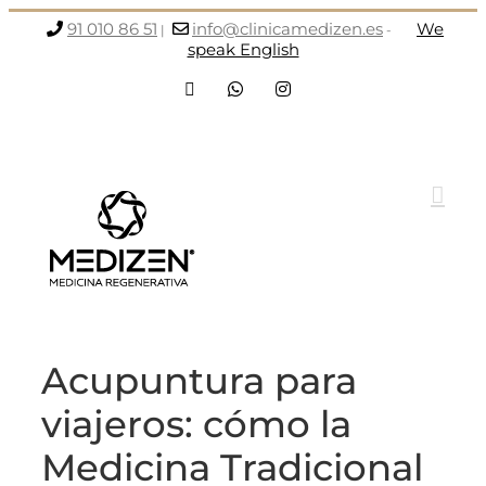
Saltar
91 010 86 51
info@clinicamedizen.es
We
|
-
al
speak English
contenido
Facebook
WhatsApp
Instagram
Acupuntura para
viajeros: cómo la
Medicina Tradicional