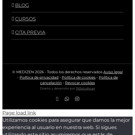
BLOG
CURSOS
CITA PREVIA
© MEDIZEN
2026 - Todos los derechos reservados
Aviso legal
-
Política de privacidad
-
Política de cookies
-
Política de
cancelación
-
Revocar cookies
Diseño y desarrollo por
365studio.es
Facebook
WhatsApp
Instagram
Page load link
Utilizamos cookies para asegurar que damos la mejor
experiencia al usuario en nuestra web. Si sigues
utilizando este sitio asumiremos que estás de