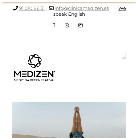
Saltar
91 010 86 51
info@clinicamedizen.es
We
|
-
al
speak English
contenido
Facebook
WhatsApp
Instagram