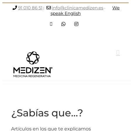
Saltar
91 010 86 51
info@clinicamedizen.es
We
|
-
al
speak English
contenido
Facebook
WhatsApp
Instagram
¿Sabías que…?
Artículos en los que te explicamos