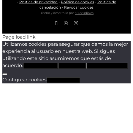
-
Política de privacidad
-
Política de cookies
-
Política de
cancelación
-
Revocar cookies
Diseño y desarrollo por
365studio.es
Facebook
WhatsApp
Instagram
Page load link
Utilizamos cookies para asegurar que damos la mejor
experiencia al usuario en nuestra web. Si sigues
utilizando este sitio asumiremos que estás de
acuerdo.
Estoy de acuerdo
Sólo técnicas
Política de privacidad
Configurar cookies
Revocar cookies