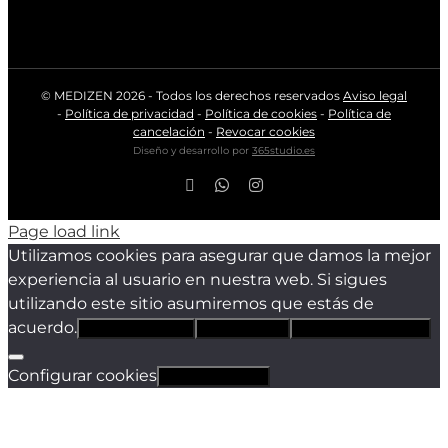
© MEDIZEN
2026 - Todos los derechos reservados
Aviso legal
-
Política de privacidad
-
Política de cookies
-
Política de
cancelación
-
Revocar cookies
Diseño y desarrollo por
365studio.es
Facebook
WhatsApp
Instagram
Page load link
Utilizamos cookies para asegurar que damos la mejor
experiencia al usuario en nuestra web. Si sigues
utilizando este sitio asumiremos que estás de
acuerdo.
Estoy de acuerdo
Sólo técnicas
Política de privacidad
Configurar cookies
Revocar cookies