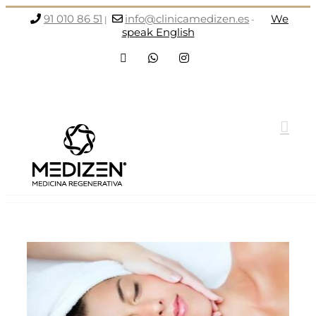
Saltar
91 010 86 51
info@clinicamedizen.es
We
|
-
al
speak English
contenido
Facebook
WhatsApp
Instagram