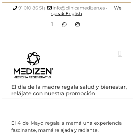
Saltar
91 010 86 51
info@clinicamedizen.es
We
|
-
al
speak English
contenido
Facebook
WhatsApp
Instagram
El día de la madre regala salud y bienestar,
relájate con nuestra promoción
El 4 de Mayo regala a mamá una experiencia
fascinante, mamá relajada y radiante.