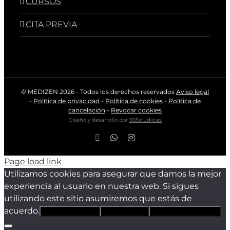
CURSOS
CITA PREVIA
© MEDIZEN
2026 - Todos los derechos reservados
Aviso legal
-
Política de privacidad
-
Política de cookies
-
Política de
cancelación
-
Revocar cookies
Diseño y desarrollo por
365studio.es
Facebook
WhatsApp
Instagram
Page load link
Utilizamos cookies para asegurar que damos la mejor
experiencia al usuario en nuestra web. Si sigues
utilizando este sitio asumiremos que estás de
acuerdo.
Estoy de acuerdo
Sólo técnicas
Política de privacidad