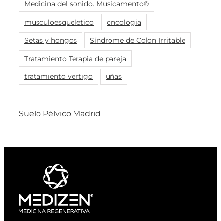
Medicina del sonido. Musicamento®
musculoesqueletico
oncologia
Setas y hongos
Síndrome de Colon Irritable
Tratamiento Terapia de pareja
tratamiento vertigo
uñas
Suelo Pélvico Madrid