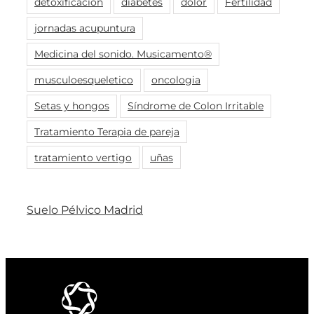
detoxificación
diabetes
dolor
Fertilidad
jornadas acupuntura
Medicina del sonido. Musicamento®
musculoesqueletico
oncologia
Setas y hongos
Síndrome de Colon Irritable
Tratamiento Terapia de pareja
tratamiento vertigo
uñas
Suelo Pélvico Madrid