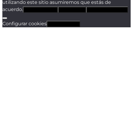
utilizando este sitio asumiremos que estás de
acuerdo.
Estoy de acuerdo
Sólo técnicas
Política de privacidad
Configurar cookies
Revocar cookies