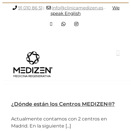
Saltar
91 010 86 51
info@clinicamedizen.es
We
|
-
al
speak English
contenido
Facebook
WhatsApp
Instagram
¿Dónde están los Centros MEDIZEN®?
Actualmente contamos con 2 centros en
Madrid. En la siguiente [...]