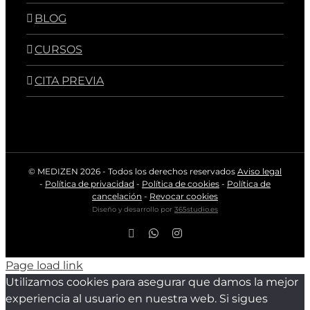
BLOG
CURSOS
CITA PREVIA
© MEDIZEN
2026 - Todos los derechos reservados
Aviso legal
-
Política de privacidad
-
Política de cookies
-
Política de
cancelación
-
Revocar cookies
Diseño y desarrollo por
365studio.es
Facebook
WhatsApp
Instagram
Page load link
Utilizamos cookies para asegurar que damos la mejor
experiencia al usuario en nuestra web. Si sigues