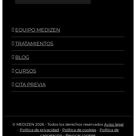
EQUIPO MEDIZEN
TRATAMIENTOS
BLOG
CURSOS
CITA PREVIA
© MEDIZEN
2026 - Todos los derechos reservados
Aviso legal
-
Política de privacidad
-
Política de cookies
-
Política de
cancelación
-
Revocar cookies