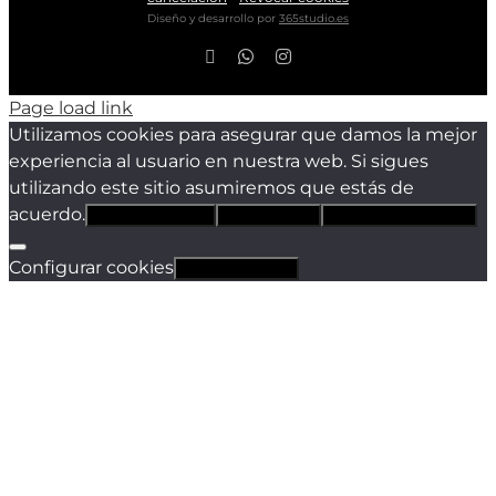
Diseño y desarrollo por
365studio.es
Facebook
WhatsApp
Instagram
Page load link
Utilizamos cookies para asegurar que damos la mejor
experiencia al usuario en nuestra web. Si sigues
utilizando este sitio asumiremos que estás de
acuerdo.
Estoy de acuerdo
Sólo técnicas
Política de privacidad
Configurar cookies
Revocar cookies