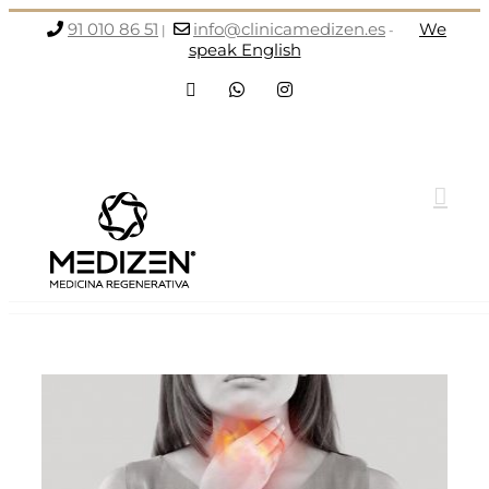
Saltar
91 010 86 51
info@clinicamedizen.es
We
|
-
al
speak English
contenido
Facebook
WhatsApp
Instagram