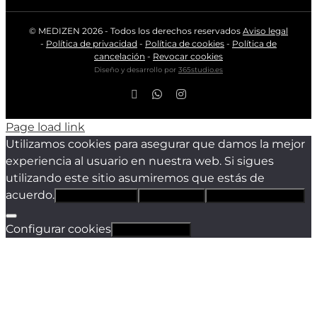
© MEDIZEN
2026 - Todos los derechos reservados
Aviso legal
-
Política de privacidad
-
Política de cookies
-
Política de
cancelación
-
Revocar cookies
Diseño y desarrollo por
365studio.es
Facebook
WhatsApp
Instagram
Page load link
Utilizamos cookies para asegurar que damos la mejor
experiencia al usuario en nuestra web. Si sigues
utilizando este sitio asumiremos que estás de
acuerdo.
Estoy de acuerdo
Sólo técnicas
Política de privacidad
Configurar cookies
Revocar cookies