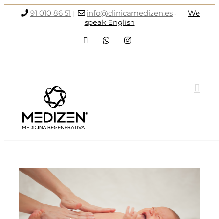
Saltar
91 010 86 51
info@clinicamedizen.es
We
|
-
al
speak English
contenido
Facebook
WhatsApp
Instagram