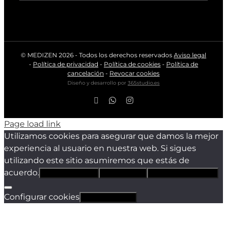
© MEDIZEN
2026 - Todos los derechos reservados
Aviso legal
-
Política de privacidad
-
Política de cookies
-
Política de
cancelación
-
Revocar cookies
Diseño y desarrollo por
365studio.es
Facebook
WhatsApp
Instagram
Page load link
Utilizamos cookies para asegurar que damos la mejor
experiencia al usuario en nuestra web. Si sigues
utilizando este sitio asumiremos que estás de
acuerdo.
Estoy de acuerdo
Sólo técnicas
Política de privacidad
Configurar cookies
Revocar cookies