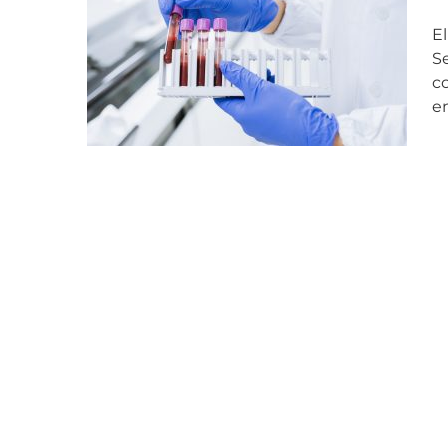
El
S
c
e