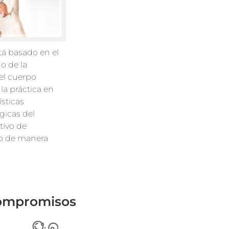
tá basado en el
o de la
del cuerpo
la práctica en
ísticas
gicas del
tivo de
ico de manera
 compromisos