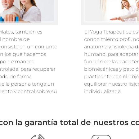
ilates, también es
El Yoga Terapéutico es
el nombre de
conocimiento profund
 consiste en un conjunto
anatomía y fisiología 
con los que hacemos
humano, para adaptar 
erpo de manera
función de las caracter
ntrolada, para recuperar
biomecánicas y patoló
tado de forma,
practicante con el obje
e la persona tenga un
equilibrar nuestro fís
ento y control sobre su
individualizada.
 con la garantía total de nuestros