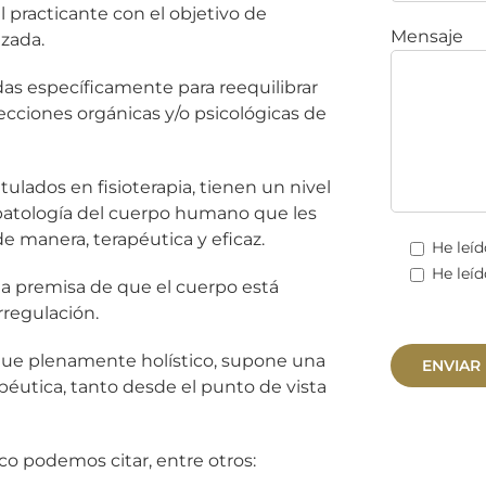
l practicante con el objetivo de
Mensaje
izada.
das específicamente para reequilibrar
afecciones orgánicas y/o psicológicas de
tulados en fisioterapia, tienen un nivel
 patología del cuerpo humano que les
e manera, terapéutica y eficaz.
He leíd
He leíd
 la premisa de que el cuerpo está
rregulación.
que plenamente holístico, supone una
péutica, tanto desde el punto de vista
co podemos citar, entre otros: