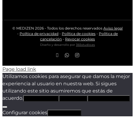
© MEDIZEN
2026 - Todos los derechos reservados
Aviso legal
-
Política de privacidad
-
Política de cookies
-
Política de
cancelación
-
Revocar cookies
Diseño y desarrollo por
365studio.es
Facebook
WhatsApp
Instagram
Page load link
Utilizamos cookies para asegurar que damos la mejor
experiencia al usuario en nuestra web. Si sigues
utilizando este sitio asumiremos que estás de
acuerdo.
Estoy de acuerdo
Sólo técnicas
Política de privacidad
Configurar cookies
Revocar cookies