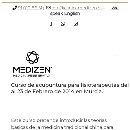
Saltar
91 010 86 51
info@clinicamedizen.es
We
|
-
al
speak English
contenido
Facebook
WhatsApp
Instagram
Curso de acupuntura para fisioterapeutas del 
al 23 de Febrero de 2014 en Murcia.
Este curso pretende introducir las teorías
básicas de la medicina tradicional china para