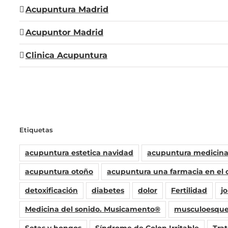
Acupuntura Madrid
Acupuntor Madrid
Clinica Acupuntura
Etiquetas
acupuntura estetica navidad
acupuntura medicina 
acupuntura otoño
acupuntura una farmacia en el 
detoxificación
diabetes
dolor
Fertilidad
j
Medicina del sonido. Musicamento®
musculoesque