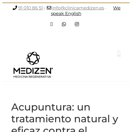
Saltar
91 010 86 51
info@clinicamedizen.es
We
|
-
al
speak English
contenido
Facebook
WhatsApp
Instagram
Acupuntura: un
tratamiento natural y
eficaz contra el