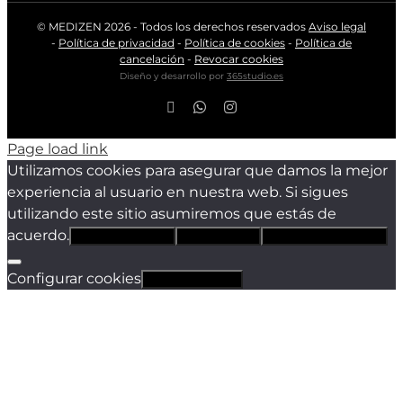
© MEDIZEN
2026 - Todos los derechos reservados
Aviso legal
-
Política de privacidad
-
Política de cookies
-
Política de
cancelación
-
Revocar cookies
Diseño y desarrollo por
365studio.es
Facebook
WhatsApp
Instagram
Page load link
Utilizamos cookies para asegurar que damos la mejor
experiencia al usuario en nuestra web. Si sigues
utilizando este sitio asumiremos que estás de
acuerdo.
Estoy de acuerdo
Sólo técnicas
Política de privacidad
Configurar cookies
Revocar cookies