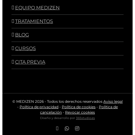
EQUIPO MEDIZEN
TRATAMIENTOS
BLOG
CURSOS
CITA PREVIA
© MEDIZEN
2026 - Todos los derechos reservados
Aviso legal
-
Política de privacidad
-
Política de cookies
-
Política de
cancelación
-
Revocar cookies
Diseño y desarrollo por
365studio.es
Facebook
WhatsApp
Instagram