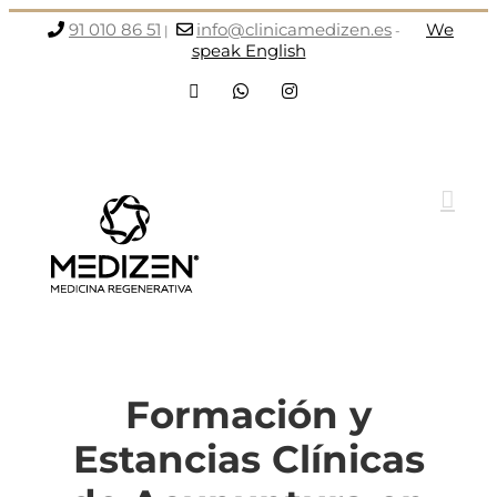
Saltar
91 010 86 51
info@clinicamedizen.es
We
|
-
al
speak English
contenido
Facebook
WhatsApp
Instagram
Formación y
Estancias Clínicas