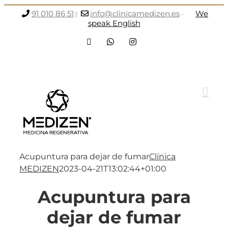
Saltar
91 010 86 51
info@clinicamedizen.es
We
|
-
al
speak English
contenido
Facebook
WhatsApp
Instagram
Acupuntura para dejar de fumar
Clínica
MEDIZEN
2023-04-21T13:02:44+01:00
Acupuntura para
dejar de fumar