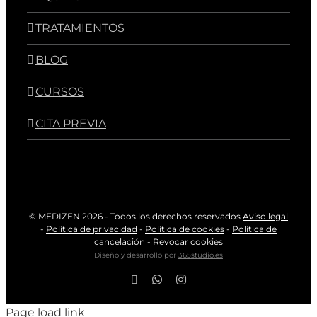
TRATAMIENTOS
BLOG
CURSOS
CITA PREVIA
© MEDIZEN
2026 - Todos los derechos reservados
Aviso legal
-
Política de privacidad
-
Política de cookies
-
Política de
cancelación
-
Revocar cookies
Diseño y desarrollo por
365studio.es
Facebook
WhatsApp
Instagram
Page load link