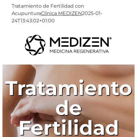
Saltar
Tratamiento de Fertilidad con
al
Acupuntura
Clínica MEDIZEN
2025-01-
contenido
24T13:43:02+01:00
Tratamiento
de
Fertilidad