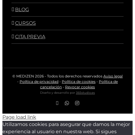
BLOG
CURSOS
CITA PREVIA
© MEDIZEN
2026 - Todos los derechos reservados
Aviso legal
-
Política de privacidad
-
Política de cookies
-
Política de
cancelación
-
Revocar cookies
Diseño y desarrollo por
365studio.es
Facebook
WhatsApp
Instagram
Page load link
Utilizamos cookies para asegurar que damos la mejor
experiencia al usuario en nuestra web. Si sigues