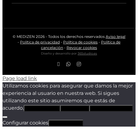
© MEDIZEN
2026 - Todos los derechos reservados
Aviso legal
-
Política de privacidad
-
Política de cookies
-
Política de
cancelación
-
Revocar cookies
Diseño y desarrollo por
365studio.es
Facebook
WhatsApp
Instagram
Page load link
Utilizamos cookies para asegurar que damos la mejor
experiencia al usuario en nuestra web. Si sigues
utilizando este sitio asumiremos que estás de
acuerdo.
Estoy de acuerdo
Sólo técnicas
Política de privacidad
Configurar cookies
Revocar cookies