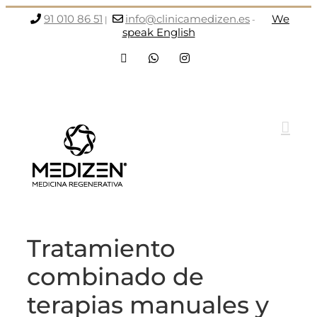
Saltar
91 010 86 51
info@clinicamedizen.es
We
|
-
al
speak English
contenido
Facebook
WhatsApp
Instagram
Tratamiento
combinado de
terapias manuales y