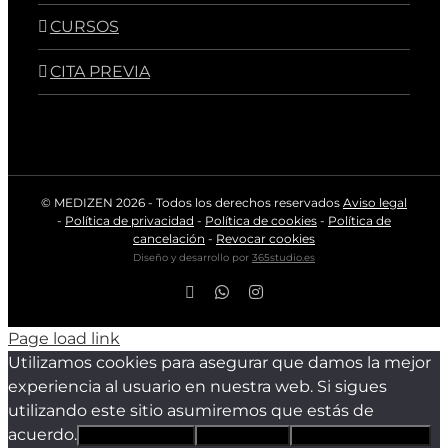
CURSOS
CITA PREVIA
© MEDIZEN
2026 - Todos los derechos reservados
Aviso legal
-
Política de privacidad
-
Política de cookies
-
Política de
cancelación
-
Revocar cookies
Diseño y desarrollo por
365studio.es
Facebook
WhatsApp
Instagram
Page load link
Utilizamos cookies para asegurar que damos la mejor
experiencia al usuario en nuestra web. Si sigues
utilizando este sitio asumiremos que estás de
acuerdo.
Estoy de acuerdo
Sólo técnicas
Política de privacidad