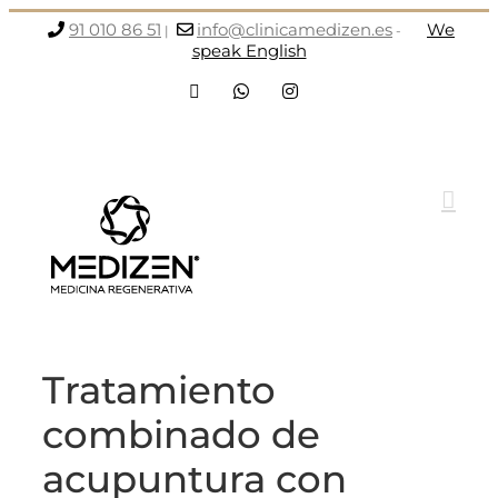
Saltar
91 010 86 51
info@clinicamedizen.es
We
|
-
al
speak English
contenido
Facebook
WhatsApp
Instagram
Tratamiento
combinado de
acupuntura con