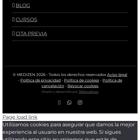
BLOG
CURSOS
CITA PREVIA
© MEDIZEN
2026 - Todos los derechos reservados
Aviso legal
-
Política de privacidad
-
Política de cookies
-
Política de
cancelación
-
Revocar cookies
Diseño y desarrollo por
365studio.es
Facebook
WhatsApp
Instagram
Page load link
Utilizamos cookies para asegurar que damos la mejor
experiencia al usuario en nuestra web. Si sigues
utilizando este sitio asumiremos que estás de