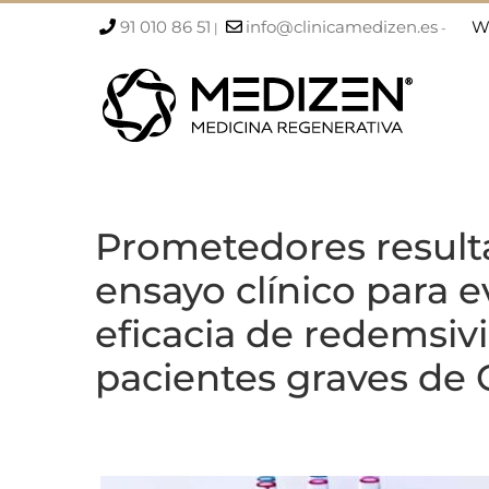
Saltar
91 010 86 51
info@clinicamedizen.es
W
|
-
al
contenido
Prometedores result
ensayo clínico para e
eficacia de redemsivi
pacientes graves de 