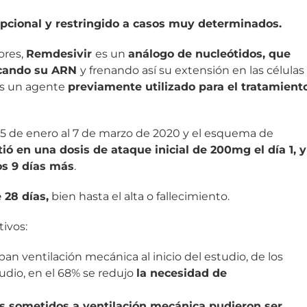
epcional y restringido a casos muy determinados.
ores,
Remdesivir
es un
análogo de nucleótidos, que
tacando su ARN
y frenando así su extensión en las células
es un agente
previamente utilizado para el tratamient
 25 de enero al 7 de marzo de 2020 y el esquema de
tió en una dosis de ataque inicial de 200mg el día 1, y
os 9 días más
.
 28 días,
bien hasta el alta o fallecimiento.
tivos:
ban ventilación mecánica al inicio del estudio, de los
studio, en el 68% se redujo
la necesidad de
s sometidos a ventilación mecánica pudieron ser