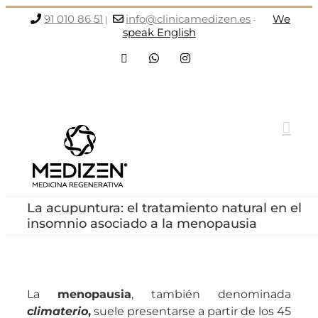
Saltar
91 010 86 51
info@clinicamedizen.es
We
|
-
al
speak English
contenido
Facebook
WhatsApp
Instagram
La acupuntura: el tratamiento natural en el
insomnio asociado a la menopausia
La
menopausia
, también denominada
climaterio
,
suele presentarse a partir de los 45