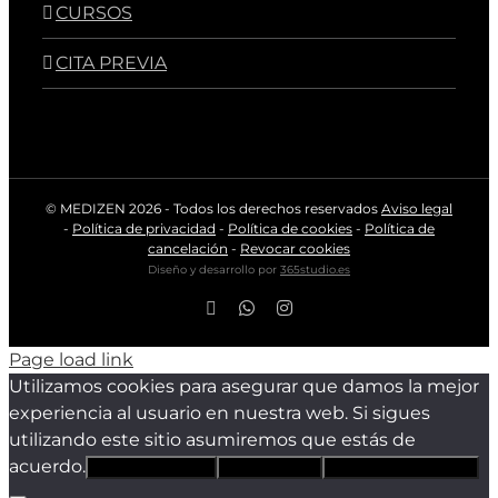
CURSOS
CITA PREVIA
© MEDIZEN
2026 - Todos los derechos reservados
Aviso legal
-
Política de privacidad
-
Política de cookies
-
Política de
cancelación
-
Revocar cookies
Diseño y desarrollo por
365studio.es
Facebook
WhatsApp
Instagram
Page load link
Utilizamos cookies para asegurar que damos la mejor
experiencia al usuario en nuestra web. Si sigues
utilizando este sitio asumiremos que estás de
acuerdo.
Estoy de acuerdo
Sólo técnicas
Política de privacidad