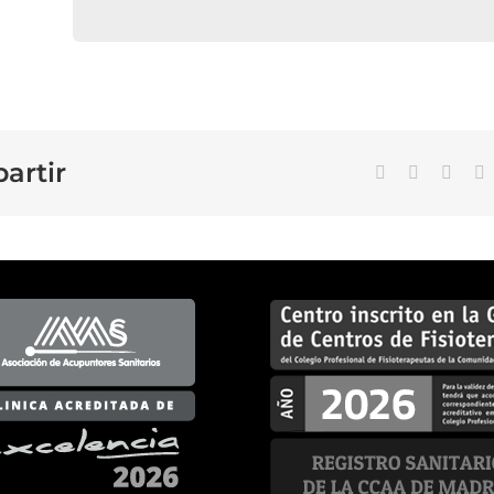
artir
Facebook
X
Linke
C
e