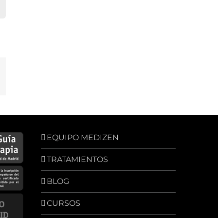
dIn
orreo
lectrónico
EQUIPO MEDIZEN
TRATAMIENTOS
BLOG
CURSOS