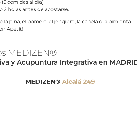
5 comidas al día)
 2 horas antes de acostarse.
la piña, el pomelo, el jengibre, la canela o la pimienta
on Apetit!
os MEDI
ZEN®
tiva y Acupuntura Integrativa en MADRI
MEDIZEN®
Alcalá 249