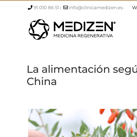
Saltar
91 010 86 51
info@clinicamedizen.es
W
|
-
al
contenido
La alimentación segú
China