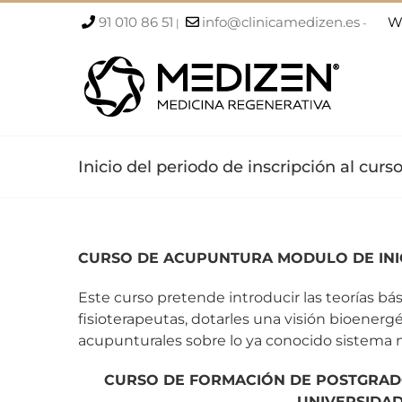
Saltar
91 010 86 51
info@clinicamedizen.es
W
|
-
al
contenido
Inicio del periodo de inscripción al cu
CURSO DE ACUPUNTURA MODULO DE INI
Este curso pretende introducir las teorías bás
fisioterapeutas, dotarles una visión bioenergé
acupunturales sobre lo ya conocido sistema
CURSO DE FORMACIÓN DE POSTGRAD
UNIVERSIDAD