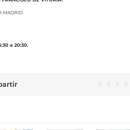
IA MADRID
5:30 a 20:30.
artir
Facebook
X
Linke
C
e