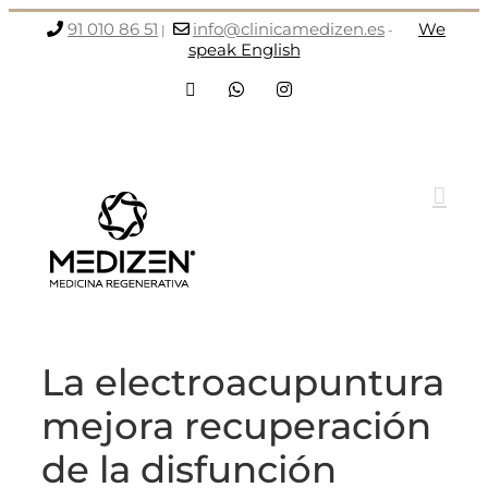
Saltar
91 010 86 51
info@clinicamedizen.es
We
|
-
al
speak English
contenido
Facebook
WhatsApp
Instagram
La electroacupuntura
mejora recuperación
de la disfunción