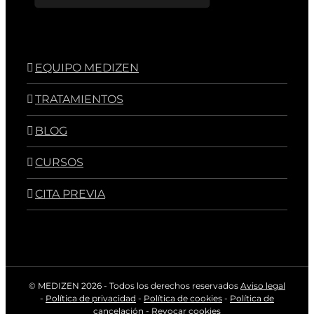
EQUIPO MEDIZEN
TRATAMIENTOS
BLOG
CURSOS
CITA PREVIA
© MEDIZEN
2026 - Todos los derechos reservados
Aviso legal
-
Política de privacidad
-
Política de cookies
-
Política de
cancelación
-
Revocar cookies