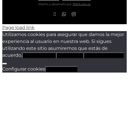
Diseño y desarrollo por
365studio.es
Facebook
WhatsApp
Instagram
Page load link
Utilizamos cookies para asegurar que damos la mejor
experiencia al usuario en nuestra web. Si sigues
utilizando este sitio asumiremos que estás de
acuerdo.
Estoy de acuerdo
Sólo técnicas
Política de privacidad
Configurar cookies
Revocar cookies