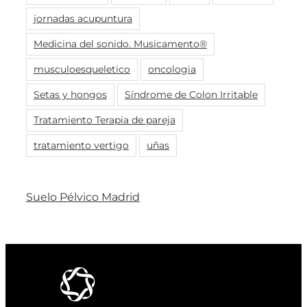
jornadas acupuntura
Medicina del sonido. Musicamento®
musculoesqueletico
oncologia
Setas y hongos
Síndrome de Colon Irritable
Tratamiento Terapia de pareja
tratamiento vertigo
uñas
Suelo Pélvico Madrid