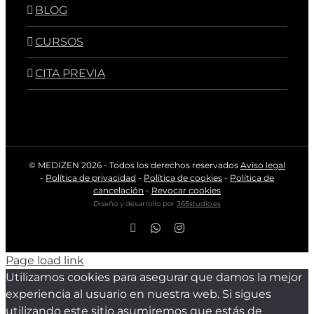
BLOG
CURSOS
CITA PREVIA
© MEDIZEN
2026 - Todos los derechos reservados
Aviso legal
-
Política de privacidad
-
Política de cookies
-
Política de
cancelación
-
Revocar cookies
Diseño y desarrollo por
365studio.es
Facebook
WhatsApp
Instagram
Page load link
Utilizamos cookies para asegurar que damos la mejor
experiencia al usuario en nuestra web. Si sigues
utilizando este sitio asumiremos que estás de