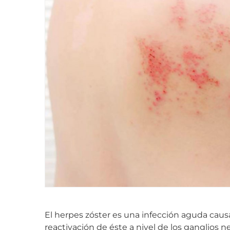
El herpes zóster es una infección aguda causa
reactivación de éste a nivel de los ganglios