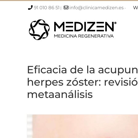
Saltar
91 010 86 51
info@clinicamedizen.es
W
|
-
al
contenido
Eficacia de la acupun
herpes zóster: revisi
metaanálisis