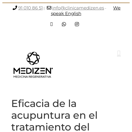
Saltar
91 010 86 51
info@clinicamedizen.es
We
|
-
al
speak English
contenido
Facebook
WhatsApp
Instagram
Eficacia de la
acupuntura en el
tratamiento del