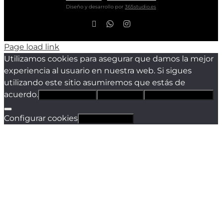
Diseño y desarrollo por
365studio.es
Facebook
WhatsApp
Instagram
Page load link
Utilizamos cookies para asegurar que damos la mejor
experiencia al usuario en nuestra web. Si sigues
utilizando este sitio asumiremos que estás de
acuerdo.
Estoy de acuerdo
Sólo técnicas
Política de privacidad
Configurar cookies
Revocar cookies