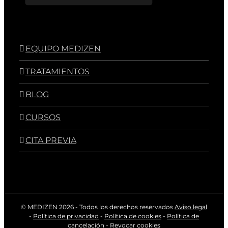
EQUIPO MEDIZEN
TRATAMIENTOS
BLOG
CURSOS
CITA PREVIA
© MEDIZEN
2026 - Todos los derechos reservados
Aviso legal
-
Política de privacidad
-
Política de cookies
-
Política de
cancelación
-
Revocar cookies