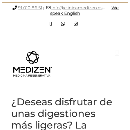
Saltar
91 010 86 51
info@clinicamedizen.es
We
|
-
al
speak English
contenido
Facebook
WhatsApp
Instagram
¿Deseas disfrutar de
unas digestiones
más ligeras? La