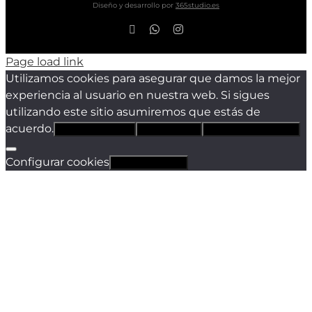
Diseño y desarrollo por
365studio.es
Facebook
WhatsApp
Instagram
Page load link
Utilizamos cookies para asegurar que damos la mejor
experiencia al usuario en nuestra web. Si sigues
utilizando este sitio asumiremos que estás de
acuerdo.
Estoy de acuerdo
Sólo técnicas
Política de privacidad
Configurar cookies
Revocar cookies