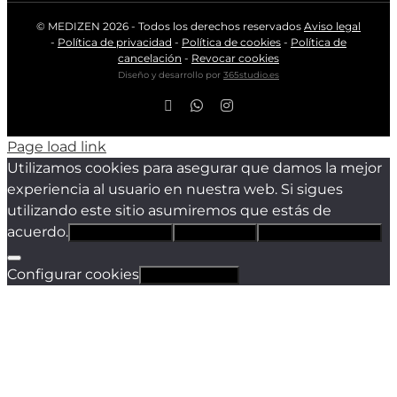
© MEDIZEN
2026 - Todos los derechos reservados
Aviso legal
-
Política de privacidad
-
Política de cookies
-
Política de
cancelación
-
Revocar cookies
Diseño y desarrollo por
365studio.es
Facebook
WhatsApp
Instagram
Page load link
Utilizamos cookies para asegurar que damos la mejor
experiencia al usuario en nuestra web. Si sigues
utilizando este sitio asumiremos que estás de
acuerdo.
Estoy de acuerdo
Sólo técnicas
Política de privacidad
Configurar cookies
Revocar cookies