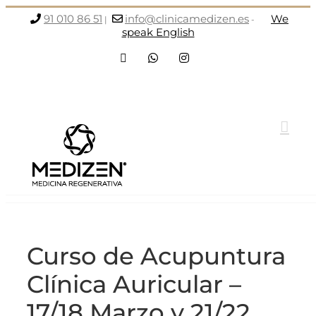
Saltar
91 010 86 51
info@clinicamedizen.es
We
|
-
al
speak English
contenido
Facebook
WhatsApp
Instagram
Curso de Acupuntura
Clínica Auricular –
17/18 Marzo y 21/22