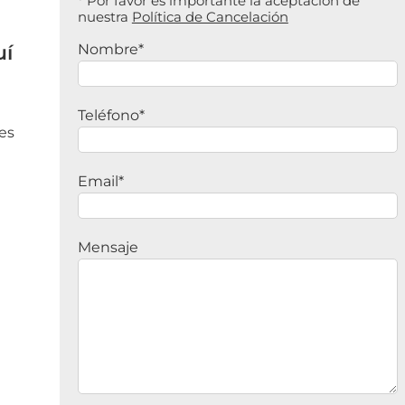
* Por favor es importante la aceptación de
nuestra
Política de Cancelación
uí
Nombre*
Teléfono*
es
Email*
Mensaje