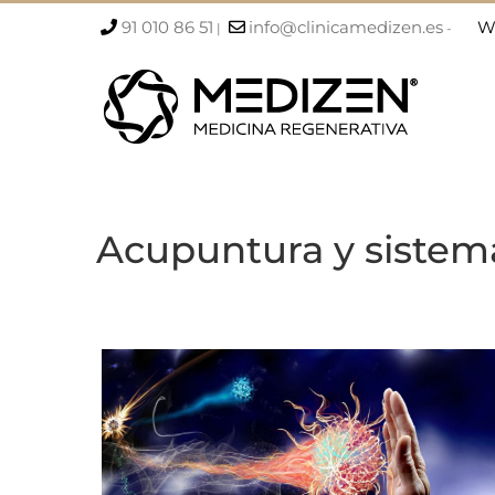
Saltar
91 010 86 51
info@clinicamedizen.es
W
|
-
al
contenido
Acupuntura y sistem