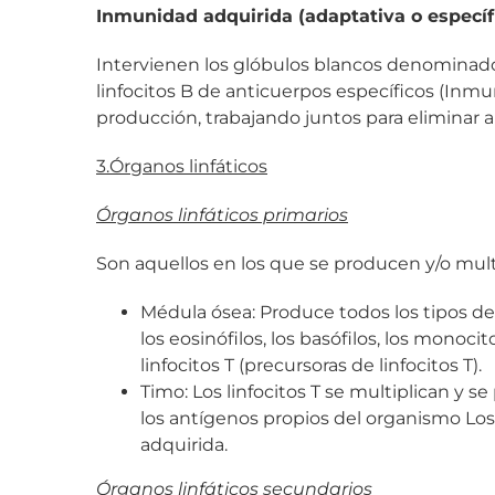
Inmunidad adquirida (adaptativa o específ
Intervienen los glóbulos blancos denominados
linfocitos B de anticuerpos específicos (Inm
producción, trabajando juntos para eliminar a
3.Órganos linfáticos
Órganos linfáticos primarios
Son aquellos en los que se producen y/o multi
Médula ósea: Produce todos los tipos de g
los eosinófilos, los basófilos, los monocit
linfocitos T (precursoras de linfocitos T).
Timo: Los linfocitos T se multiplican y s
los antígenos propios del organismo Los
adquirida.
Órganos linfáticos secundarios