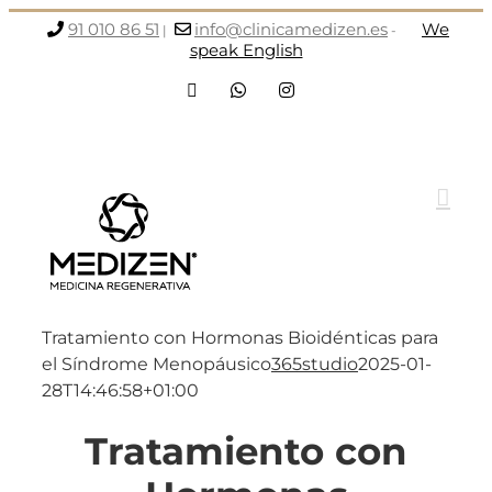
Saltar
91 010 86 51
info@clinicamedizen.es
We
|
-
al
speak English
contenido
Facebook
WhatsApp
Instagram
Tratamiento con Hormonas Bioidénticas para
el Síndrome Menopáusico
365studio
2025-01-
28T14:46:58+01:00
Tratamiento con