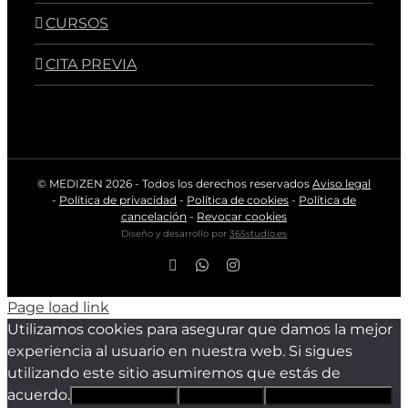
CURSOS
CITA PREVIA
© MEDIZEN
2026 - Todos los derechos reservados
Aviso legal
-
Política de privacidad
-
Política de cookies
-
Política de
cancelación
-
Revocar cookies
Diseño y desarrollo por
365studio.es
Facebook
WhatsApp
Instagram
Page load link
Utilizamos cookies para asegurar que damos la mejor
experiencia al usuario en nuestra web. Si sigues
utilizando este sitio asumiremos que estás de
acuerdo.
Estoy de acuerdo
Sólo técnicas
Política de privacidad