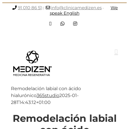
Saltar
91 010 86 51
info@clinicamedizen.es
We
|
-
al
speak English
contenido
Facebook
WhatsApp
Instagram
Remodelación labial con ácido
hialurónico
365studio
2025-01-
28T14:43:12+01:00
Remodelación labial