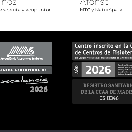
ñoz
Afonso
terapeuta y acupuntor
MTC y Naturópata