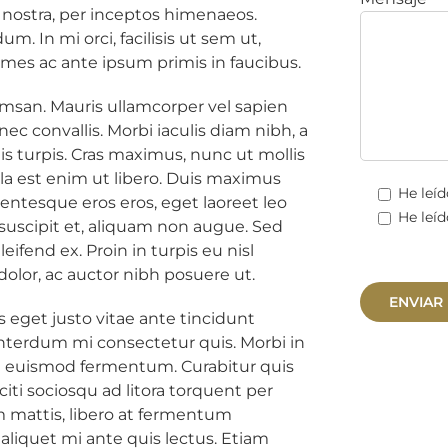
a nostra, per inceptos himenaeos.
m. In mi orci, facilisis ut sem ut,
mes ac ante ipsum primis in faucibus.
msan. Mauris ullamcorper vel sapien
ec convallis. Morbi iaculis diam nibh, a
is turpis. Cras maximus, nunc ut mollis
la est enim ut libero. Duis maximus
He leíd
lentesque eros eros, eget laoreet leo
He leíd
t suscipit et, aliquam non augue. Sed
eifend ex. Proin in turpis eu nisl
olor, ac auctor nibh posuere ut.
mus eget justo vitae ante tincidunt
 interdum mi consectetur quis. Morbi in
ue euismod fermentum. Curabitur quis
citi sociosqu ad litora torquent per
 mattis, libero at fermentum
 aliquet mi ante quis lectus. Etiam