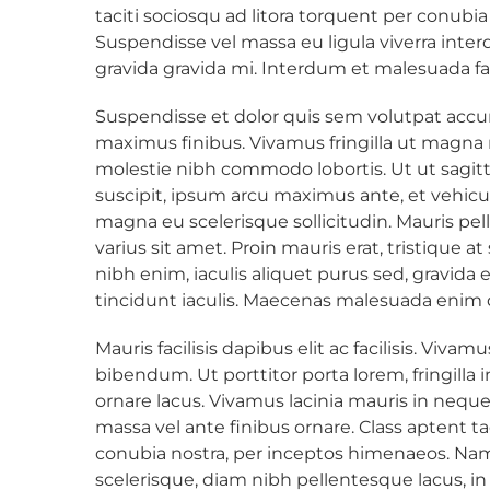
taciti sociosqu ad litora torquent per conubi
Suspendisse vel massa eu ligula viverra interdu
gravida gravida mi. Interdum et malesuada fa
Suspendisse et dolor quis sem volutpat accu
maximus finibus. Vivamus fringilla ut magna n
molestie nibh commodo lobortis. Ut ut sagitt
suscipit, ipsum arcu maximus ante, et vehicu
magna eu scelerisque sollicitudin. Mauris pel
varius sit amet. Proin mauris erat, tristique a
nibh enim, iaculis aliquet purus sed, gravida el
tincidunt iaculis. Maecenas malesuada enim d
Mauris facilisis dapibus elit ac facilisis. Viva
bibendum. Ut porttitor porta lorem, fringilla
ornare lacus. Vivamus lacinia mauris in neq
massa vel ante finibus ornare. Class aptent ta
conubia nostra, per inceptos himenaeos. Nam
scelerisque, diam nibh pellentesque lacus, in