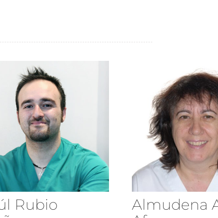
úl Rubio
Almudena A