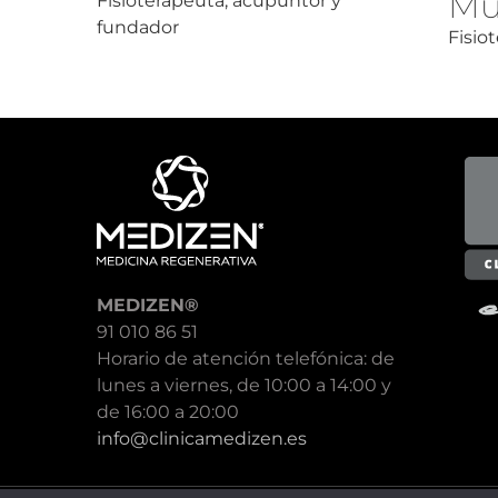
Mu
Fisioterapeuta, acupuntor y
fundador
Fisio
MEDIZEN®
91 010 86 51
Horario de atención telefónica: de
lunes a viernes, de 10:00 a 14:00 y
de 16:00 a 20:00
info@clinicamedizen.es