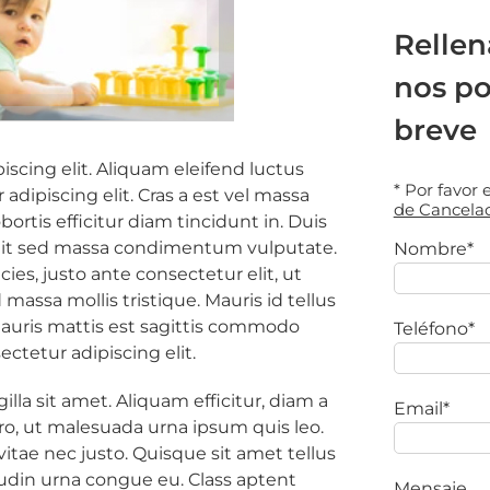
Rellen
nos p
breve
scing elit. Aliquam eleifend luctus
* Por favor
adipiscing elit. Cras a est vel massa
de Cancela
bortis efficitur diam tincidunt in. Duis
elit sed massa condimentum vulputate.
Nombre*
icies, justo ante consectetur elit, ut
massa mollis tristique. Mauris id tellus
Mauris mattis est sagittis commodo
Teléfono*
ctetur adipiscing elit.
gilla sit amet. Aliquam efficitur, diam a
Email*
ro, ut malesuada urna ipsum quis leo.
itae nec justo. Quisque sit amet tellus
citudin urna congue eu. Class aptent
Mensaje