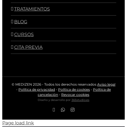
TRATAMIENTOS
BLOG
CURSOS
CITA PREVIA
© MEDIZEN
2026 - Todos los derechos reservados
Aviso legal
-
Política de privacidad
-
Política de cookies
-
Política de
cancelación
-
Revocar cookies
Diseño y desarrollo por
365studio.es
Facebook
WhatsApp
Instagram
Page load link