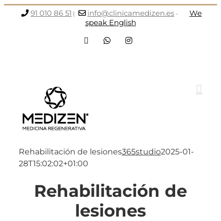
Saltar
91 010 86 51
info@clinicamedizen.es
We
|
-
al
speak English
contenido
Facebook
WhatsApp
Instagram
Rehabilitación de lesiones
365studio
2025-01-
28T15:02:02+01:00
Rehabilitación de
lesiones