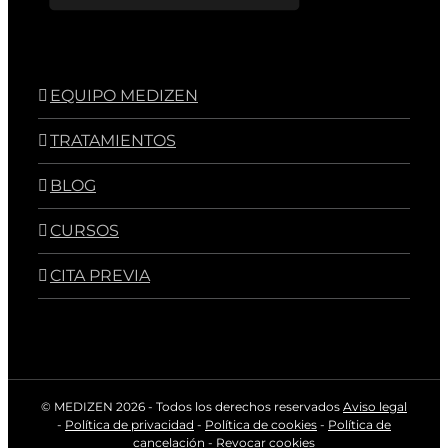
EQUIPO MEDIZEN
TRATAMIENTOS
BLOG
CURSOS
CITA PREVIA
© MEDIZEN
2026 - Todos los derechos reservados
Aviso legal
-
Política de privacidad
-
Política de cookies
-
Política de
cancelación
-
Revocar cookies