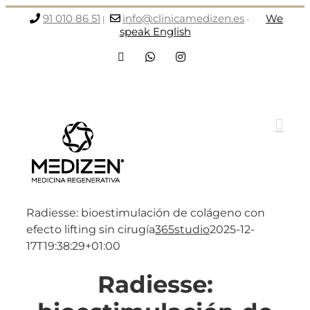
Saltar
91 010 86 51
info@clinicamedizen.es
We
|
-
al
speak English
contenido
Facebook
WhatsApp
Instagram
Radiesse: bioestimulación de colágeno con
efecto lifting sin cirugía
365studio
2025-12-
17T19:38:29+01:00
Radiesse: