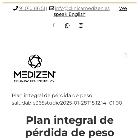
Saltar
91 010 86 51
info@clinicamedizen.es
We
|
-
al
speak English
contenido
Facebook
WhatsApp
Instagram
Plan integral de pérdida de peso
saludable
365studio
2025-01-28T15:12:14+01:00
Plan integral de
pérdida de peso