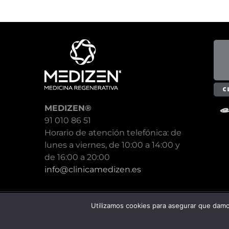
MEDIZEN®
91 010 86 51
Horario de atención telefónica: de
lunes a viernes, de 10:00 a 14:00 y
de 16:00 a 20:00
info@clinicamedizen.es
Utilizamos cookies para asegurar que damos
© MEDIZEN
2026 - Todos los derechos reservados
Aviso lega
de cancelación
-
Revocar cookies
Diseño y desarrollo por
365studio.es