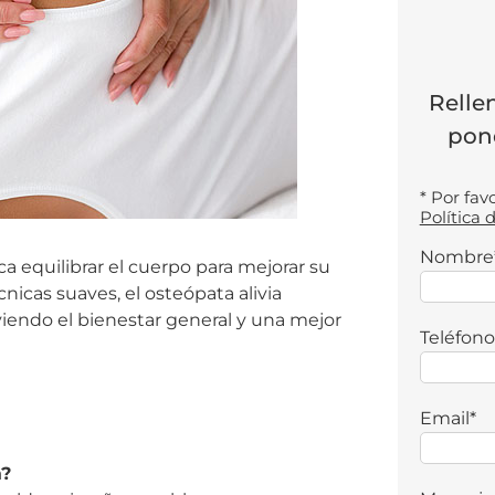
Relle
pon
* Por fav
Política 
Nombre
a equilibrar el cuerpo para mejorar su
nicas suaves, el osteópata alivia
iendo el bienestar general y una mejor
Teléfono
Email*
a?