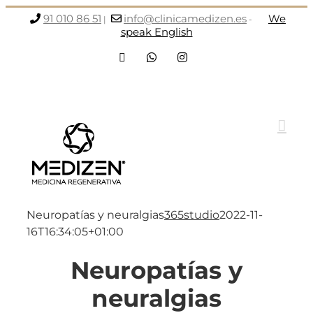
Saltar
91 010 86 51
info@clinicamedizen.es
We
|
-
al
speak English
contenido
Facebook
WhatsApp
Instagram
Neuropatías y neuralgias
365studio
2022-11-
16T16:34:05+01:00
Neuropatías y
neuralgias