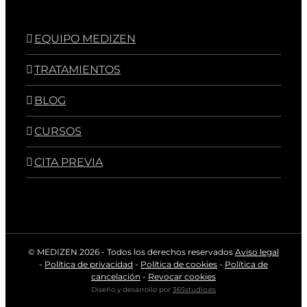
EQUIPO MEDIZEN
TRATAMIENTOS
BLOG
CURSOS
CITA PREVIA
© MEDIZEN
2026 - Todos los derechos reservados
Aviso legal
-
Política de privacidad
-
Política de cookies
-
Política de
cancelación
-
Revocar cookies
Diseño y desarrollo por
365studio.es