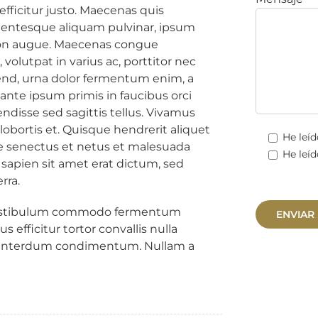
 efficitur justo. Maecenas quis
lentesque aliquam pulvinar, ipsum
l non augue. Maecenas congue
olutpat in varius ac, porttitor nec
fend, urna dolor fermentum enim, a
 ante ipsum primis in faucibus orci
endisse sed sagittis tellus. Vivamus
obortis et. Quisque hendrerit aliquet
He leíd
ue senectus et netus et malesuada
He leíd
sapien sit amet erat dictum, sed
rra.
 Vestibulum commodo fermentum
efficitur tortor convallis nulla
m interdum condimentum. Nullam a