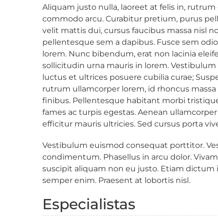
Aliquam justo nulla, laoreet at felis in, rutrum
commodo arcu. Curabitur pretium, purus pel
velit mattis dui, cursus faucibus massa nis
pellentesque sem a dapibus. Fusce sem odio, v
lorem. Nunc bibendum, erat non lacinia elei
sollicitudin urna mauris in lorem. Vestibulum
luctus et ultrices posuere cubilia curae; Susp
rutrum ullamcorper lorem, id rhoncus massa l
finibus. Pellentesque habitant morbi tristiq
fames ac turpis egestas. Aenean ullamcorper 
efficitur mauris ultricies. Sed cursus porta vive
Vestibulum euismod consequat porttitor.
condimentum. Phasellus in arcu dolor. Vivamus 
suscipit aliquam non eu justo. Etiam dictu
semper enim. Praesent at lobortis nisl.
Especialistas