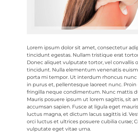
Lorem ipsum dolor sit amet, consectetur adipis
tincidunt egestas. Nullam tristique erat torto
Donec aliquet vulputate tortor, vel convallis o
tincidunt. Nulla elementum venenatis euismo
porta mi tempor. Ut interdum rhoncus nunc a
in purus et, pellentesque laoreet nunc. Proin
fringilla neque condimentum. Nunc mattis dui l
Mauris posuere ipsum ut lorem sagittis, sit a
accumsan sapien. Fusce at ligula eget mauris l
luctus magna, et dictum lacus sagittis id. Ve
orci luctus et ultrices posuere cubilia curae;
vulputate eget vitae urna.