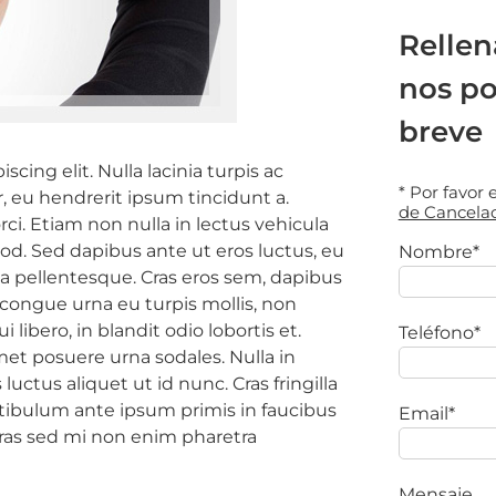
Rellen
nos p
breve
cing elit. Nulla lacinia turpis ac
* Por favor
r, eu hendrerit ipsum tincidunt a.
de Cancela
rci. Etiam non nulla in lectus vehicula
d. Sed dapibus ante ut eros luctus, eu
Nombre*
 pellentesque. Cras eros sem, dapibus
 congue urna eu turpis mollis, non
ibero, in blandit odio lobortis et.
Teléfono*
met posuere urna sodales. Nulla in
uctus aliquet ut id nunc. Cras fringilla
stibulum ante ipsum primis in faucibus
Email*
 Cras sed mi non enim pharetra
Mensaje