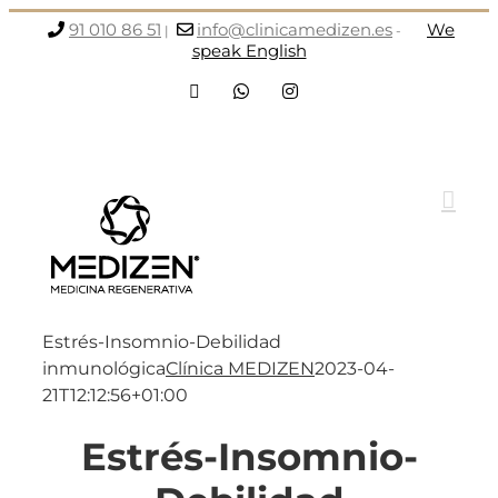
Saltar
91 010 86 51
info@clinicamedizen.es
We
|
-
al
speak English
contenido
Facebook
WhatsApp
Instagram
Estrés-Insomnio-Debilidad
inmunológica
Clínica MEDIZEN
2023-04-
21T12:12:56+01:00
Estrés-Insomnio-